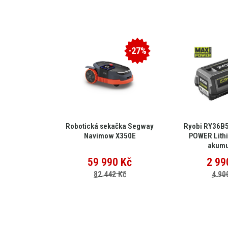
-25%
-27%
nový vysavač
Robotická sekačka Segway
Ryobi RY36B
SPINO E1
Navimow X350E
POWER Lith
akumu
0
Kč
59 990
Kč
2 99
 Kč
82 442 Kč
4 90