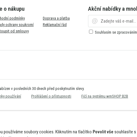
e o nákupu
Akční nabídky a mno
hodní podmínky
Doprava a platba
ady ochrany soukromí
Reklamační řád
toupit od smlouvy
Souhlasím se zpracování
nabízen v posledních 30 dnech před poskytnutím slevy.
ky používání
Prohlášení o přístupnosti
Fičí na systému wmSHOP B2B
bu používáme soubory cookies. Kliknutím na tlačítko
Povolit vše
souhlasíte s