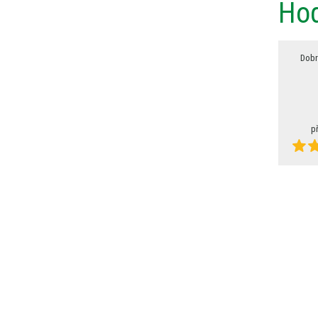
Hod
Dobr
p