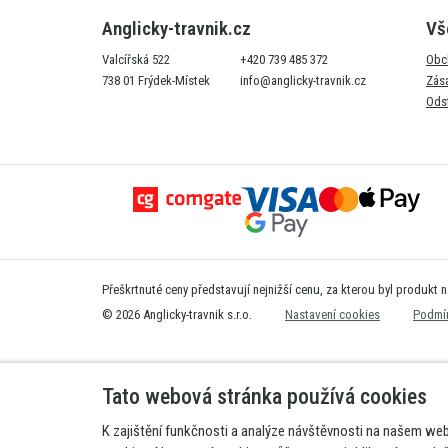
Anglicky-travnik.cz
Vš
Valcířská 522
+420 739 485 372
Obc
738 01 Frýdek-Místek
info@anglicky-travnik.cz
Zás
Ods
Přeškrtnuté ceny představují nejnižší cenu, za kterou byl produkt 
© 2026 Anglicky-travnik s.r.o.
Nastavení cookies
Podmín
Tato webová stránka používá cookies
K zajištění funkčnosti a analýze návštěvnosti na našem we