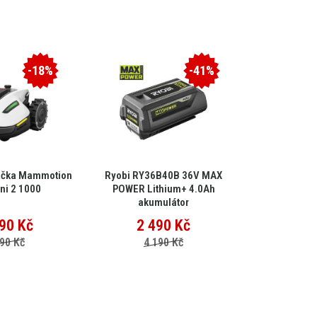
-18%
-41%
ačka Mammotion
Ryobi RY36B40B 36V MAX
EGO Multi-
ni 2 1000
POWER Lithium+ 4.0Ah
MHC
akumulátor
90
Kč
2 490
Kč
15 
90 Kč
4 190 Kč
25