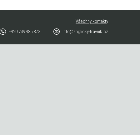
Všechny kontakty
+420 739 485 372
info@anglicky-travnik.cz