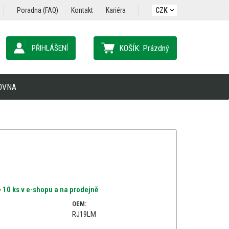
Poradna (FAQ)
Kontakt
Kariéra
CZK
PŘIHLÁŠENÍ
KOŠÍK:
Prázdný
OVNA
 10 ks v e-shopu a na prodejně
OEM:
RJ19LM