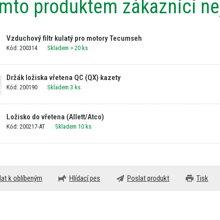
ímto produktem zákazníci nej
Vzduchový filtr kulatý pro motory Tecumseh
Kód: 200314
Skladem
> 20 ks
Držák ložiska vřetena QC (QX) kazety
Kód: 200190
Skladem 3 ks
Ložisko do vřetena (Allett/Atco)
Kód: 200217-AT
Skladem 10 ks
dat k oblíbeným
Hlídací pes
Poslat produkt
Tisk