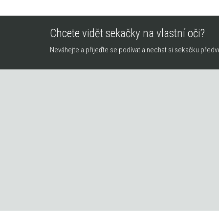
Chcete vidět sekačky na vlastní oči?
Neváhejte a přijeďte se podívat a nechat si sekačku předv