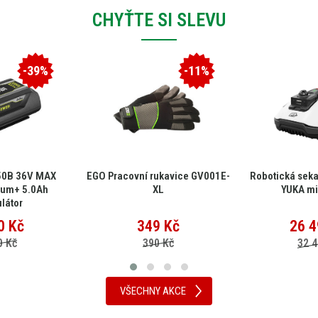
CHYŤTE SI SLEVU
-39%
-11%
50B 36V MAX
EGO Pracovní rukavice GV001E-
Robotická sek
ium+ 5.0Ah
XL
YUKA mi
látor
0
Kč
349
Kč
26 4
0 Kč
390 Kč
32 4
VŠECHNY AKCE