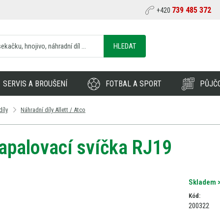
739 485 372
+420
HLEDAT
SERVIS A BROUŠENÍ
FOTBAL A SPORT
PŮJČ
díly
Náhradní díly Allett / Atco
apalovací svíčka RJ19
Skladem >
Kód:
200322