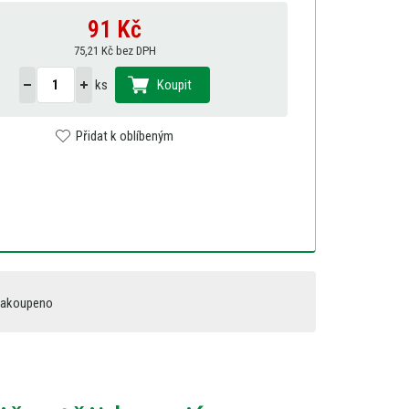
91
Kč
75,21 Kč bez DPH
ks
Koupit
Přidat k oblíbeným
zakoupeno