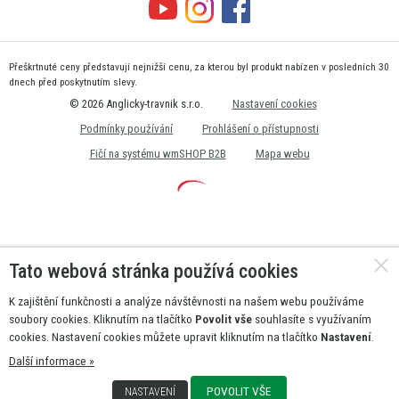
Přeškrtnuté ceny představují nejnižší cenu, za kterou byl produkt nabízen v posledních 30
dnech před poskytnutím slevy.
© 2026 Anglicky-travnik s.r.o.
Nastavení cookies
Podmínky používání
Prohlášení o přístupnosti
Fičí na systému wmSHOP B2B
Mapa webu
Tato webová stránka používá cookies
K zajištění funkčnosti a analýze návštěvnosti na našem webu používáme
soubory cookies. Kliknutím na tlačítko
Povolit vše
souhlasíte s využívaním
cookies. Nastavení cookies můžete upravit kliknutím na tlačítko
Nastavení
.
Další informace »
POVOLIT VŠE
NASTAVENÍ