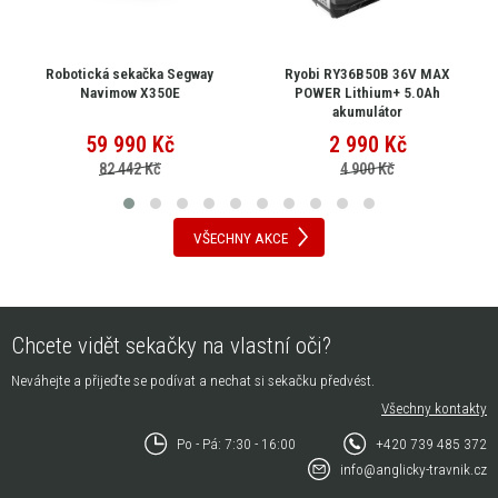
Robotická sekačka Segway
Ryobi RY36B50B 36V MAX
Navimow X350E
POWER Lithium+ 5.0Ah
akumulátor
59 990
Kč
2 990
Kč
82 442 Kč
4 900 Kč
VŠECHNY AKCE
Chcete vidět sekačky na vlastní oči?
Neváhejte a přijeďte se podívat a nechat si sekačku předvést.
Všechny kontakty
Po - Pá: 7:30 - 16:00
+420 739 485 372
info@anglicky-travnik.cz