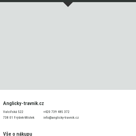
Anglicky-travnik.cz
Valcířská 522
+420 739 485 372
738 01 Frýdek-Místek
info@anglicky-travnik.cz
Vše o nákupu