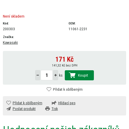
Není skladem
Kód:
OEM:
200303
11061-2231
Značka:
Kawasaki
171
Kč
141,32 Kč bez DPH
Koupit
ks
Přidat k oblíbeným
Přidat k oblíbeným
Hlídací pes
Poslat produkt
Tisk