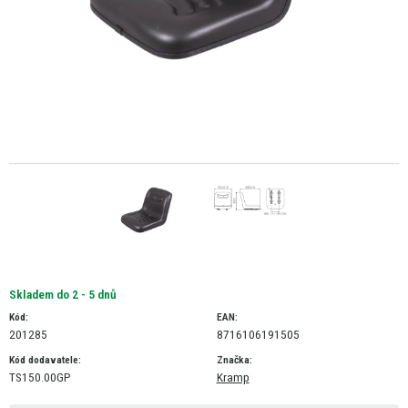
Skladem do 2 - 5 dnů
Kód:
EAN:
201285
8716106191505
Kód dodavatele:
Značka:
TS150.00GP
Kramp