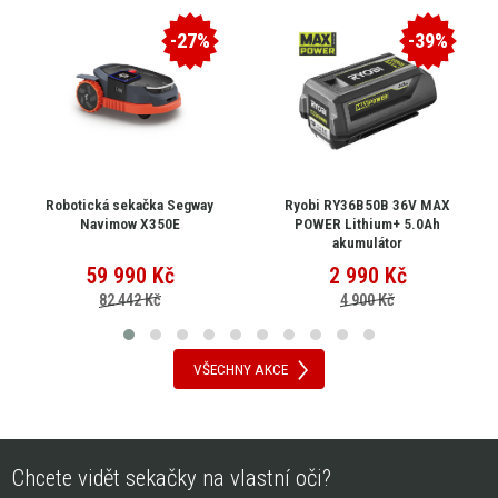
-27%
-39%
Robotická sekačka Segway
Ryobi RY36B50B 36V MAX
Navimow X350E
POWER Lithium+ 5.0Ah
akumulátor
59 990
Kč
2 990
Kč
82 442 Kč
4 900 Kč
VŠECHNY AKCE
Chcete vidět sekačky na vlastní oči?