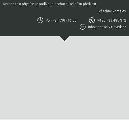
Neváhejte a přijeďte se podívat a nechat si sekačku předvést.
Všechny kontakty
Po - Pá: 7:30 - 16:00
+420 739 485 372
info@anglicky-travnik.cz