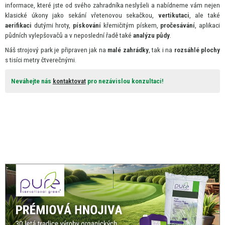
informace, které jste
od
svého zahradníka neslyšeli
a
nabídneme vám nejen
klasické úkony jako sekání vřetenovou sekačkou,
vertikutaci
, ale také
aerifikaci
dutými hroty,
pískování
křemičitým pískem,
pročesávání
, aplikaci
půdních vylepšovačů
a
v neposlední řadě také
analýzu půdy
.
Náš strojový park
je
připraven jak
na
malé zahrádky
, tak
i
na
rozsáhlé plochy
s
tisíci metry čtverečnými.
Neváhejte nás
kontaktovat
pro nezávislou konzultaci!