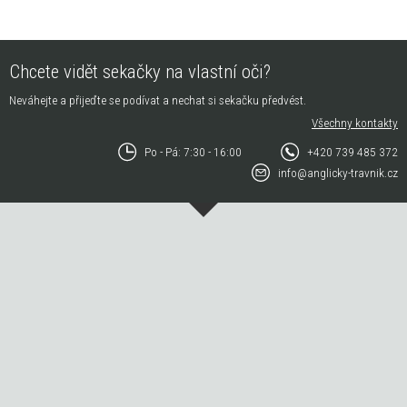
Chcete vidět sekačky na vlastní oči?
Neváhejte a přijeďte se podívat a nechat si sekačku předvést.
Všechny kontakty
Po - Pá: 7:30 - 16:00
+420 739 485 372
info@anglicky-travnik.cz