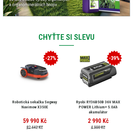
CHYŤTE SI SLEVU
-27%
-39%
Robotická sekačka Segway
Ryobi RY36B50B 36V MAX
Navimow X350E
POWER Lithium+ 5.0Ah
akumulátor
59 990
Kč
2 990
Kč
82 442 Kč
4 900 Kč