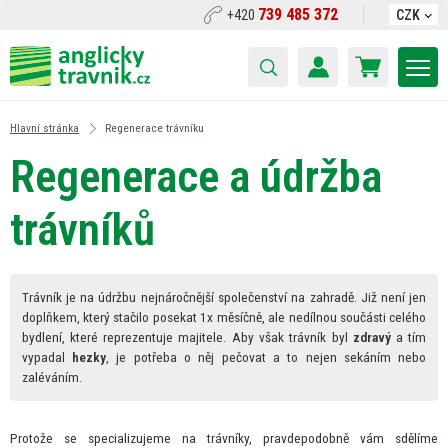
739 485 372
+420
CZK
Hlavní stránka
Regenerace trávníku
Regenerace
a
údržba
trávníků
Trávník
je
na údržbu nejnáročnější společenství
na
zahradě. Již není jen
doplňkem, který stačilo posekat
1x
měsíčně, ale nedílnou součásti celého
bydlení, které reprezentuje majitele. Aby však trávník byl
zdravý
a tím
vypadal
hezky
,
je
potřeba
o
něj pečovat
a
to nejen sekáním nebo
zaléváním.
Protože
se
specializujeme
na
trávníky, pravdepodobně vám sdělíme