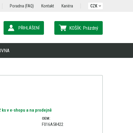
Poradna (FAQ)
Kontakt
Kariéra
CZK
PŘIHLÁŠENÍ
KOŠÍK:
Prázdný
OVNA
 ks v e-shopu a na prodejně
OEM:
F016A58422