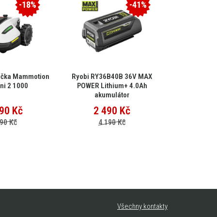
-18%
-41%
ačka Mammotion
Ryobi RY36B40B 36V MAX
EGO Multi-
ni 2 1000
POWER Lithium+ 4.0Ah
MHC
akumulátor
90
Kč
2 490
Kč
15 
90 Kč
4 190 Kč
25
Všechny kontakty