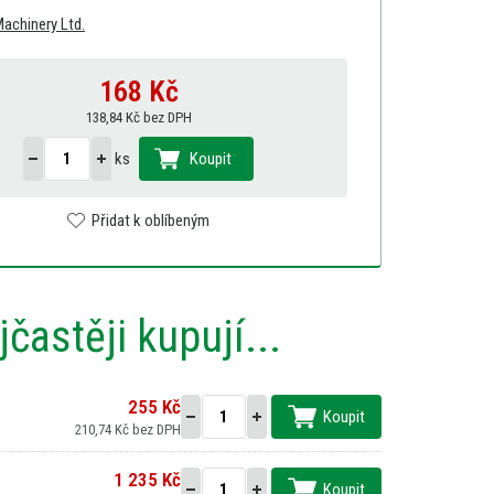
achinery Ltd.
168
Kč
138,84 Kč bez DPH
ks
Koupit
Přidat k oblíbeným
častěji kupují...
255 Kč
Koupit
210,74 Kč bez DPH
1 235 Kč
Koupit