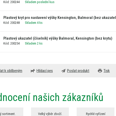
Kód: 200244
Skladem poslední kus
Plastový kryt pro nastavení výšky Kensington, Balmoral (bez ukazate
Kód: 200248
Skladem 4 ks
Plastový ukazatel (číselník) výšky Balmoral, Kensington (bez krytu)
Kód: 200254
Skladem 2 ks
dat k oblíbeným
Hlídací pes
Poslat produkt
Tisk
nocení našich zákazníků
ý sortiment.
Velký výběr zboží.
Rychlé vyřízení