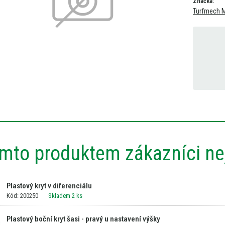
Značka:
Turfmech M
ímto produktem zákazníci nej
Plastový kryt v diferenciálu
Kód: 200250
Skladem 2 ks
Plastový boční kryt šasi - pravý u nastavení výšky