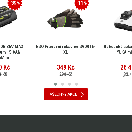
-39%
-11%
50B 36V MAX
EGO Pracovní rukavice GV001E-
Robotická sek
ium+ 5.0Ah
XL
YUKA mi
látor
0
Kč
349
Kč
26 4
0 Kč
390 Kč
32 4
VŠECHNY AKCE