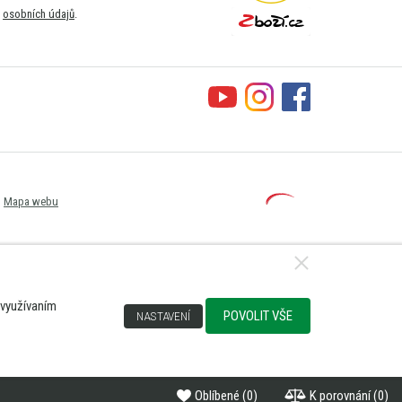
m
osobních údajů
.
Mapa webu
 využívaním
POVOLIT VŠE
NASTAVENÍ
Oblíbené
(0)
K porovnání
(0)