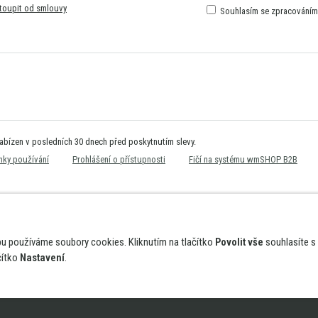
toupit od smlouvy
Souhlasím se zpracování
nabízen v posledních 30 dnech před poskytnutím slevy.
ky používání
Prohlášení o přístupnosti
Fičí na systému wmSHOP B2B
bu používáme soubory cookies. Kliknutím na tlačítko
Povolit vše
souhlasíte s
čítko
Nastavení
.