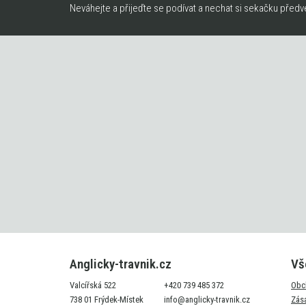
Neváhejte a přijeďte se podívat a nechat si sekačku předv
Anglicky-travnik.cz
Vš
Valcířská 522
+420 739 485 372
Obc
738 01 Frýdek-Místek
info@anglicky-travnik.cz
Zás