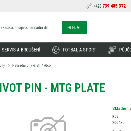
739 485 372
+420
HLEDAT
SERVIS A BROUŠENÍ
FOTBAL A SPORT
PŮJČ
díly
Náhradní díly Allett / Atco
IVOT PIN - MTG PLATE
Skladem 2
Kód:
200480