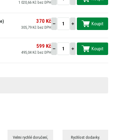
1 020,66 Kč bez DPH
370 Kč
le)
Koupit
305,79 Kč bez DPH
599 Kč
Koupit
495,04 Kč bez DPH
Velmi rychlé doručení,
Rychlost dodavky.