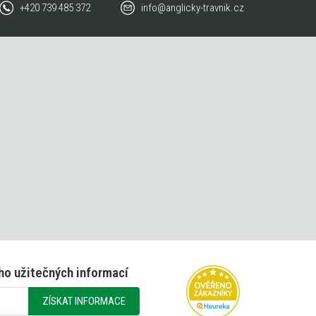
+420 739 485 372
info@anglicky-travnik.cz
ho užitečných informací
ZÍSKAT INFORMACE