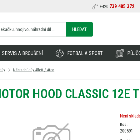
739 485 372
+420
HLEDAT
SERVIS A BROUŠENÍ
FOTBAL A SPORT
PŮJČ
díly
Náhradní díly Allett / Atco
OTOR HOOD CLASSIC 12E 
Není skla
Kód:
200591