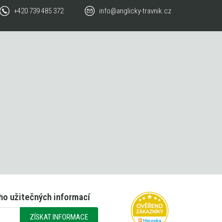
+420 739 485 372
info@anglicky-travnik.cz
ho užitečných informací
ZÍSKAT INFORMACE