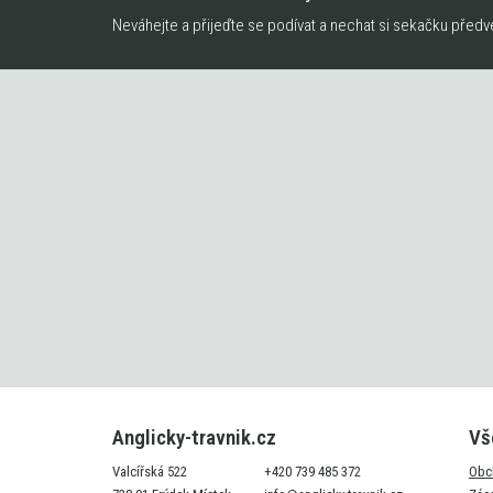
Neváhejte a přijeďte se podívat a nechat si sekačku předv
Anglicky-travnik.cz
Vš
Valcířská 522
+420 739 485 372
Obc