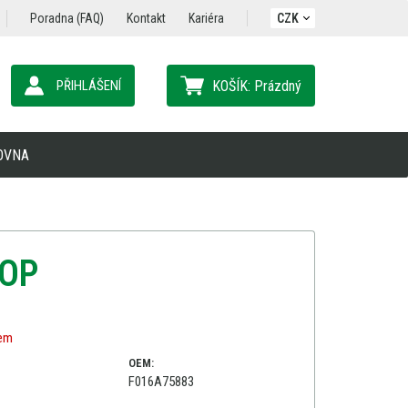
Poradna (FAQ)
Kontakt
Kariéra
CZK
PŘIHLÁŠENÍ
KOŠÍK:
Prázdný
OVNA
TOP
dem
OEM:
F016A75883