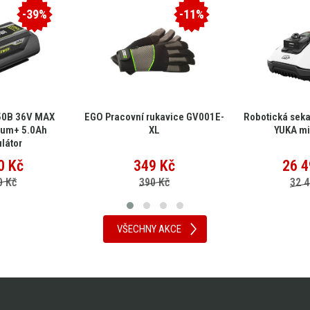
-39%
-11%
50B 36V MAX
EGO Pracovní rukavice GV001E-
Robotická sek
ium+ 5.0Ah
XL
YUKA mi
látor
0
Kč
349
Kč
26 4
0 Kč
390 Kč
32 4
VŠECHNY AKCE