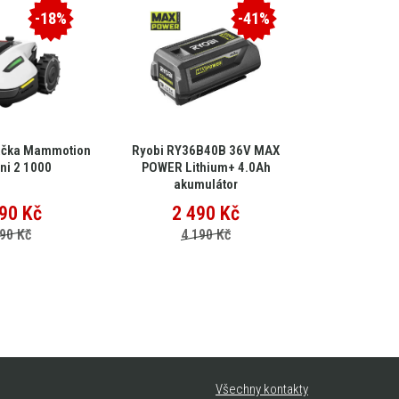
-18%
-41%
ačka Mammotion
Ryobi RY36B40B 36V MAX
EGO Multi-
ni 2 1000
POWER Lithium+ 4.0Ah
MHC
akumulátor
90
Kč
2 490
Kč
15 
90 Kč
4 190 Kč
25
Všechny kontakty