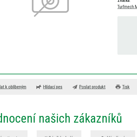
Značka:
Turfmech M
dat k oblíbeným
Hlídací pes
Poslat produkt
Tisk
nocení našich zákazníků