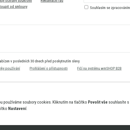
ady ochrany soukromí
Reklamační řád
toupit od smlouvy
Souhlasím se zpracování
nabízen v posledních 30 dnech před poskytnutím slevy.
ky používání
Prohlášení o přístupnosti
Fičí na systému wmSHOP B2B
bu používáme soubory cookies. Kliknutím na tlačítko
Povolit vše
souhlasíte s
čítko
Nastavení
.