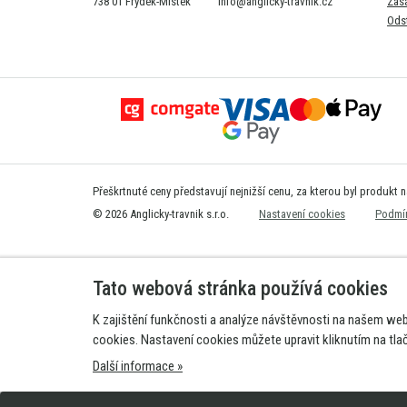
738 01 Frýdek-Místek
info@anglicky-travnik.cz
Zás
Ods
Přeškrtnuté ceny představují nejnižší cenu, za kterou byl produkt 
© 2026 Anglicky-travnik s.r.o.
Nastavení cookies
Podmín
Tato webová stránka používá cookies
K zajištění funkčnosti a analýze návštěvnosti na našem we
cookies. Nastavení cookies můžete upravit kliknutím na tla
Další informace »