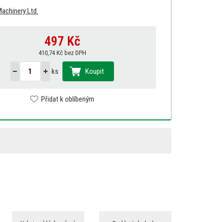
achinery Ltd.
497
Kč
410,74 Kč bez DPH
ks
Koupit
Přidat k oblíbeným