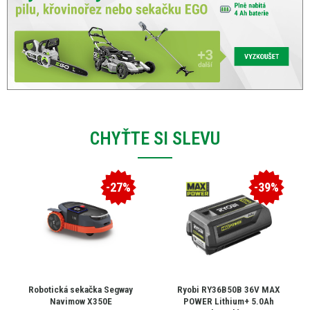
CHYŤTE SI SLEVU
-27%
-39%
Robotická sekačka Segway
Ryobi RY36B50B 36V MAX
Navimow X350E
POWER Lithium+ 5.0Ah