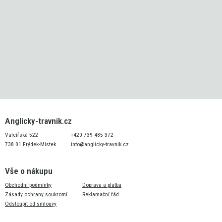
Anglicky-travnik.cz
Valcířská 522
+420 739 485 372
738 01 Frýdek-Místek
info@anglicky-travnik.cz
Vše o nákupu
Obchodní podmínky
Doprava a platba
Zásady ochrany soukromí
Reklamační řád
Odstoupit od smlouvy