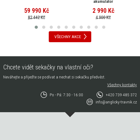
akumulátor
59 990
Kč
2 990
Kč
82 442 Kč
4 900 Kč
VŠECHNY AKCE
Chcete vidět sekačky na vlastní oči?
Neváhejte a přijeďte se podívat a nechat si sekačku předvést.
Všechny kontakty
Po - Pá: 7:30 - 16:00
+420 739 485 372
info@anglicky-travnik.cz