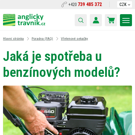
739 485 372
+420
CZK
Hlavní stránka
Poradna (FAQ)
Vřetenové sekačky
Jaká je spotřeba u
benzínových modelů?