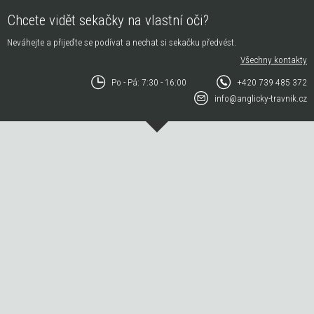
Chcete vidět sekačky na vlastní oči?
Neváhejte a přijeďte se podívat a nechat si sekačku předvést.
Všechny kontakty
Po - Pá: 7:30 - 16:00
+420 739 485 372
info@anglicky-travnik.cz