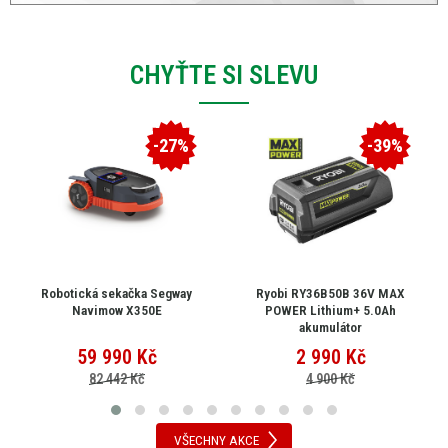
CHYŤTE SI SLEVU
-27%
-39%
Robotická sekačka Segway
Ryobi RY36B50B 36V MAX
Navimow X350E
POWER Lithium+ 5.0Ah
akumulátor
59 990
Kč
2 990
Kč
82 442 Kč
4 900 Kč
VŠECHNY AKCE