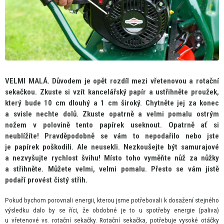
VELMI MALÁ. Důvodem
je
opět rozdíl mezi vřetenovou
a
rotační
sekačkou. Zkuste
si
vzít kancelářský papír
a
ustřihněte proužek,
který bude
10
cm dlouhý
a
1
cm
široký. Chytněte jej
za
konec
a
svisle nechte dolů. Zkuste opatrně
a
velmi pomalu ostrým
nožem
v
polovině tento papírek useknout. Opatrně
ať
si
neublížíte! Pravděpodobně
se
vám
to
nepodařilo nebo jste
je
papírek poškodili. Ale neusekli. Nezkoušejte být samurajové
a
nezvyšujte rychlost švihu! Místo toho vyměňte nůž
za
nůžky
a
střihněte. Můžete velmi, velmi pomalu. Přesto
se
vám jistě
podaří provést čistý střih.
Pokud bychom porovnali energii, kterou jsme potřebovali
k
dosažení stejného
výsledku dalo
by
se říci,
že
obdobné
je
to
u
spotřeby energie (paliva)
u
vřetenové vs. rotační sekačky. Rotační sekačka, potřebuje vysoké otáčky