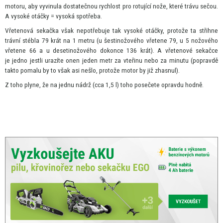
motoru, aby vyvinula dostatečnou rychlost pro rotující nože, které trávu sečou.
A
vysoké otáčky = vysoká spotřeba.
Vřetenová sekačka však nepotřebuje tak vysoké otáčky, protože
ta
střihne
trávní stébla
79
krát
na
1 metru (u šestinožového vřetene 79,
u
5 nožového
vřetene
66
a
u
desetinožového dokonce 136 krát).
A
vřetenové sekačce
je
jedno jestli urazíte onen jeden metr
za
vteřinu nebo
za
minutu (popravdě
takto pomalu
by
to však asi nešlo, protože motor
by
již zhasnul).
Z toho plyne,
že
na jednu nádrž (cca 1,5 l) toho posečete opravdu hodně.