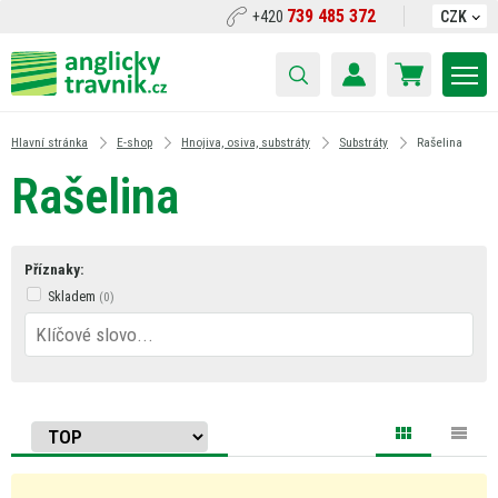
739 485 372
+420
CZK
Hlavní stránka
E-shop
Hnojiva, osiva, substráty
Substráty
Rašelina
Rašelina
Příznaky:
Skladem