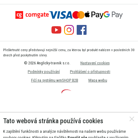
Přeškrtnuté ceny představují nejnižší cenu, za kterou byl produkt nabízen v posledních 30
dnech před poskytnutím slevy.
© 2026 Anglicky-travnik s.r.o.
Nastavení cookies
Podmínky používání
Prohlášení o přístupnosti
Fičí na systému wmSHOP B2B
Mapa webu
Tato webová stránka používá cookies
K zajištění funkčnosti a analýze návštěvnosti na našem webu používáme
soubory cookies. Kliknutím na tlačítko
Povolit vše
souhlasíte s využívaním