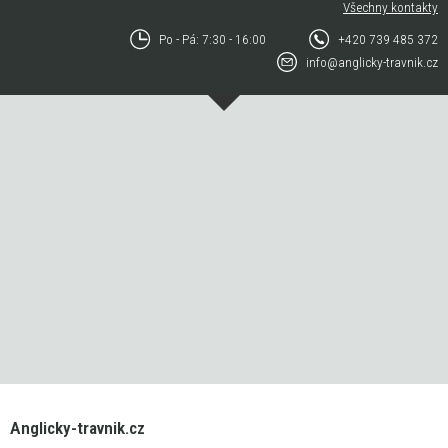
Všechny kontakty
Po - Pá: 7:30 - 16:00
+420 739 485 372
info@anglicky-travnik.cz
Anglicky-travnik.cz