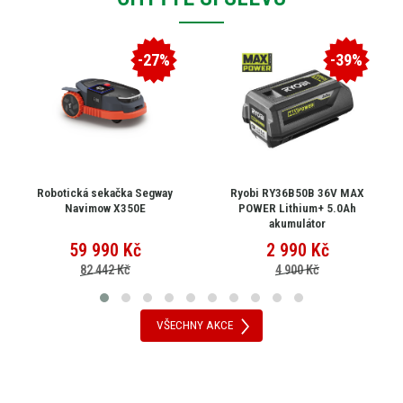
-27%
-39%
Robotická sekačka Segway
Ryobi RY36B50B 36V MAX
Navimow X350E
POWER Lithium+ 5.0Ah
akumulátor
59 990
Kč
2 990
Kč
82 442 Kč
4 900 Kč
VŠECHNY AKCE