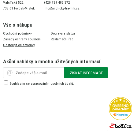
Valcířská 522
+420 739 485 372
738 01 Frýdek-Místek
info@anglicky-travnik.cz
Vše o nákupu
Obchodní podmínky
Doprava a platba
Zásady ochrany soukromí
Reklamační řád
Odstoupit od smlouvy
Akční nabídky a mnoho užitečných informací
ZÍSKAT INFORMACE
Souhlasím se zpracováním
osobních údajů
.