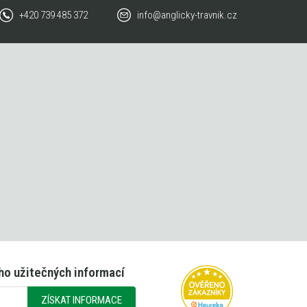
+420 739 485 372
info@anglicky-travnik.cz
ho užitečných informací
ZÍSKAT INFORMACE