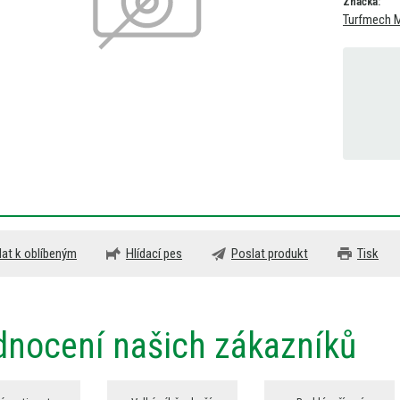
Značka:
Turfmech M
dat k oblíbeným
Hlídací pes
Poslat produkt
Tisk
nocení našich zákazníků