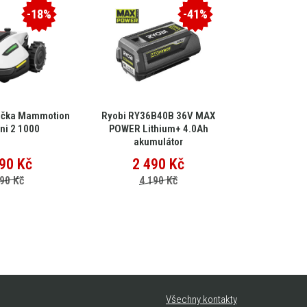
-18%
-41%
ačka Mammotion
Ryobi RY36B40B 36V MAX
EGO Multi-
ni 2 1000
POWER Lithium+ 4.0Ah
MHC
akumulátor
90
Kč
2 490
Kč
15 
90 Kč
4 190 Kč
25
Všechny kontakty