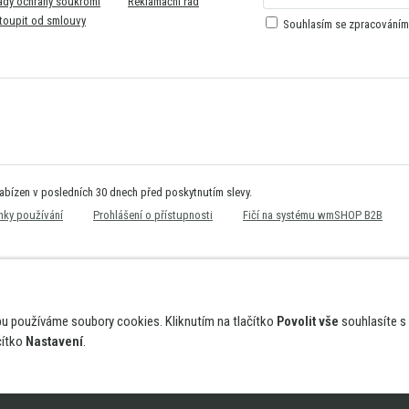
ady ochrany soukromí
Reklamační řád
toupit od smlouvy
Souhlasím se zpracování
nabízen v posledních 30 dnech před poskytnutím slevy.
ky používání
Prohlášení o přístupnosti
Fičí na systému wmSHOP B2B
bu používáme soubory cookies. Kliknutím na tlačítko
Povolit vše
souhlasíte s
čítko
Nastavení
.