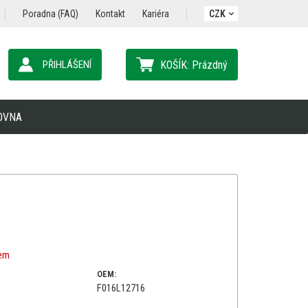
Poradna (FAQ)
Kontakt
Kariéra
CZK
PŘIHLÁŠENÍ
KOŠÍK:
Prázdný
OVNA
dem
OEM:
F016L12716