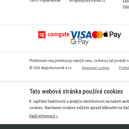
738 01 Frýdek-Místek
info@anglicky-travnik.cz
Zás
Ods
Přeškrtnuté ceny představují nejnižší cenu, za kterou byl produkt 
© 2026 Anglicky-travnik s.r.o.
Nastavení cookies
Podmín
Tato webová stránka používá cookies
K zajištění funkčnosti a analýze návštěvnosti na našem we
cookies. Nastavení cookies můžete upravit kliknutím na tla
Další informace »