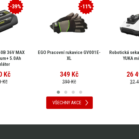
-39%
-11%
50B 36V MAX
EGO Pracovní rukavice GV001E-
Robotická sek
ium+ 5.0Ah
XL
YUKA mi
látor
0
Kč
349
Kč
26 4
0 Kč
390 Kč
32 4
VŠECHNY AKCE