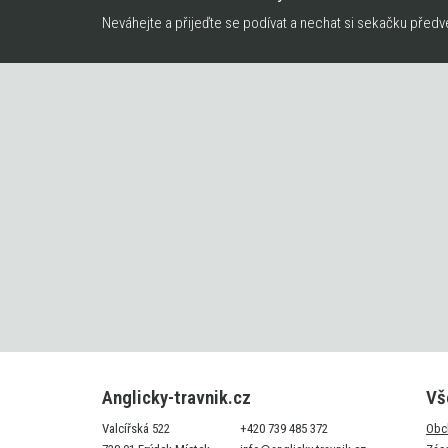
Neváhejte a přijeďte se podívat a nechat si sekačku předv
Anglicky-travnik.cz
Vš
Valcířská 522
+420 739 485 372
Obc