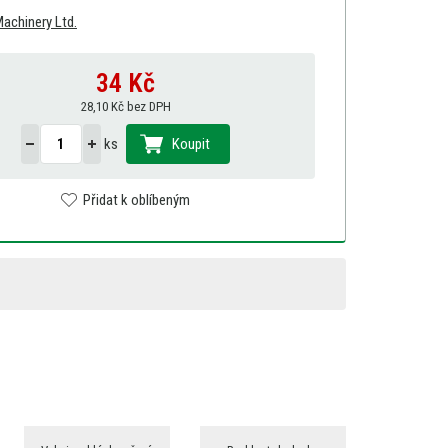
achinery Ltd.
34
Kč
28,10 Kč bez DPH
ks
Koupit
Přidat k oblíbeným