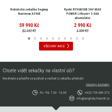
Robotická sekačka Segway
Ryobi RY36B50B 36V MAX
Navimow X350E
POWER Lithium+ 5.0Ah
akumulátor
59 990
Kč
2 990
Kč
82 442 Kč
4 900 Kč
VŠECHNY AKCE
Chcete vidět sekačky na vlastní oči?
Neváhejte a přijeďte se podívat a nechat si sekačku předvést.
Všechny kontakty
Po - Pá: 7:30 - 16:00
+420 739 485 372
info@anglicky-travnik.cz