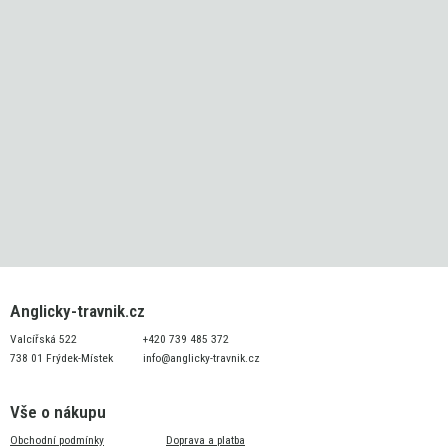
Anglicky-travnik.cz
Valcířská 522
+420 739 485 372
738 01 Frýdek-Místek
info@anglicky-travnik.cz
Vše o nákupu
Obchodní podmínky
Doprava a platba