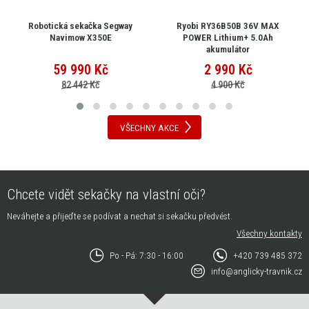
Robotická sekačka Segway
Ryobi RY36B50B 36V MAX
Navimow X350E
POWER Lithium+ 5.0Ah
akumulátor
59 990
Kč
2 990
Kč
82 442 Kč
4 900 Kč
VŠECHNY AKCE
Chcete vidět sekačky na vlastní oči?
Neváhejte a přijeďte se podívat a nechat si sekačku předvést.
Všechny kontakty
Po - Pá: 7:30 - 16:00
+420 739 485 372
info@anglicky-travnik.cz