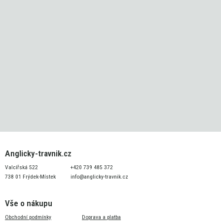
Anglicky-travnik.cz
Valcířská 522
+420 739 485 372
738 01 Frýdek-Místek
info@anglicky-travnik.cz
Vše o nákupu
Obchodní podmínky
Doprava a platba