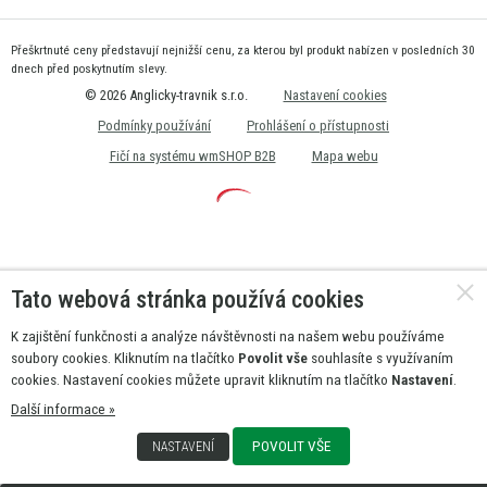
Přeškrtnuté ceny představují nejnižší cenu, za kterou byl produkt nabízen v posledních 30
dnech před poskytnutím slevy.
© 2026 Anglicky-travnik s.r.o.
Nastavení cookies
Podmínky používání
Prohlášení o přístupnosti
Fičí na systému wmSHOP B2B
Mapa webu
Tato webová stránka používá cookies
K zajištění funkčnosti a analýze návštěvnosti na našem webu používáme
soubory cookies. Kliknutím na tlačítko
Povolit vše
souhlasíte s využívaním
cookies. Nastavení cookies můžete upravit kliknutím na tlačítko
Nastavení
.
Další informace »
POVOLIT VŠE
NASTAVENÍ