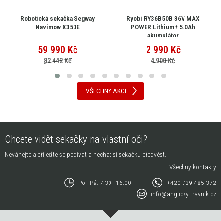
Robotická sekačka Segway
Ryobi RY36B50B 36V MAX
Navimow X350E
POWER Lithium+ 5.0Ah
akumulátor
59 990
Kč
2 990
Kč
82 442 Kč
4 900 Kč
VŠECHNY AKCE
Chcete vidět sekačky na vlastní oči?
Neváhejte a přijeďte se podívat a nechat si sekačku předvést.
Všechny kontakty
Po - Pá: 7:30 - 16:00
+420 739 485 372
info@anglicky-travnik.cz