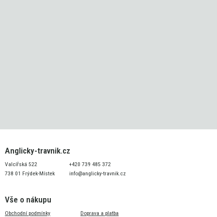
Anglicky-travnik.cz
Valcířská 522
+420 739 485 372
738 01 Frýdek-Místek
info@anglicky-travnik.cz
Vše o nákupu
Obchodní podmínky
Doprava a platba