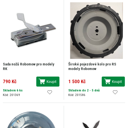
Sada nožů Robomow pro modely
Široké pojezdové kolo pro RS
RK
modely Robomow
790 Kč
1 500 Kč
Koupit
Koupit
Skladem 6 ks
Skladem do 2 - 5 dnů
Kód: 201369
Kód: 201586