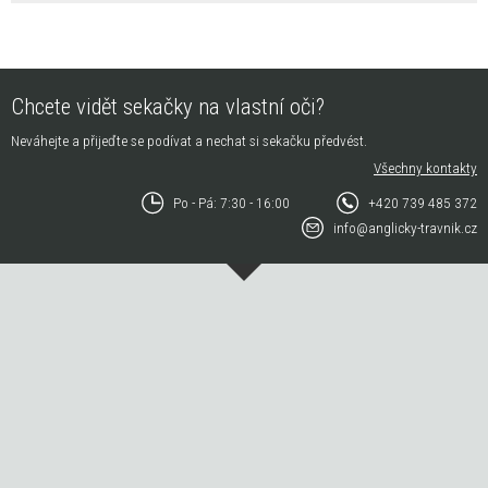
Chcete vidět sekačky na vlastní oči?
Neváhejte a přijeďte se podívat a nechat si sekačku předvést.
Všechny kontakty
Po - Pá: 7:30 - 16:00
+420 739 485 372
info@anglicky-travnik.cz