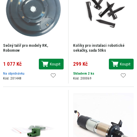
Sečný talíř pro modely RK,
Kolíky pro instalaci robotické
Robomow
sekačky, sada 50ks
1 077 Kč
299 Kč
Koupit
Koupit
Na objednávku
Skladem 2 ks
Kód: 201448
Kód: 200069