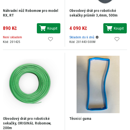
Náhradní nůž Robomow pro model
Obvodový drát pro robotické
RX, RT
sekačky průměr 3,4mm, 500m
890 Kč
4 090 Kč
Koupit
Koupit
Není skladem
Skladem do 6 dnů
Kód: 201425
Kód: 201443-500M
Obvodový drát pro robotické
Těsnící guma
sekačky, ORIGINÁL Robomow,
200m