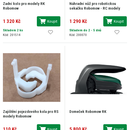
Zadní kolo pro modely RK
Náhradní nůž pro robotickou
Robomow
sekačku Robomow - RC modely
1 320 Kč
1 290 Kč
Koupit
Koupit
Skladem 2 ks
Skladem do 2 - 5 dnů
Kód: 201514
Kód: 200070
Zajištění pojezdového kola pro RS
Domeček Robomow RK
modely Robomow
110 Kč
5 800 Kč
Koupit
Koupit