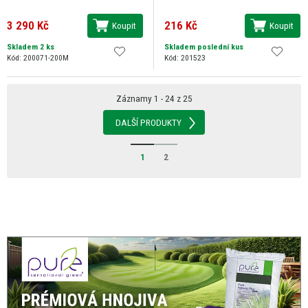
3 290 Kč
216 Kč
Koupit
Koupit
Skladem 2 ks
Skladem poslední kus
Kód: 200071-200M
Kód: 201523
Záznamy 1 - 24 z 25
DALŠÍ PRODUKTY
1
2