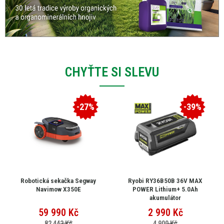
CHYŤTE SI SLEVU
-27%
-39%
Robotická sekačka Segway
Ryobi RY36B50B 36V MAX
Navimow X350E
POWER Lithium+ 5.0Ah
akumulátor
59 990
Kč
2 990
Kč
82 442 Kč
4 900 Kč