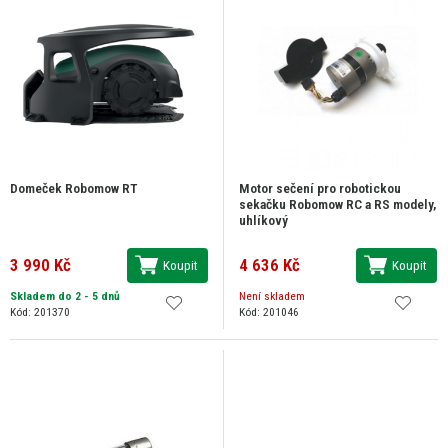
Domeček Robomow RT
Motor sečení pro robotickou
sekačku Robomow RC a RS modely,
uhlíkový
3 990 Kč
4 636 Kč
Koupit
Koupit
Skladem do 2 - 5 dnů
Není skladem
Kód: 201370
Kód: 201046