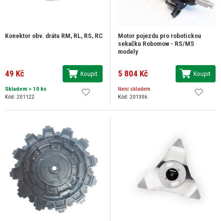
Konektor obv. drátu RM, RL, RS, RC
Motor pojezdu pro robotickou
sekačku Robomow - RS/MS
modely
49 Kč
5 804 Kč
Koupit
Koupit
Skladem
> 10 ks
Není skladem
Kód: 201122
Kód: 201306