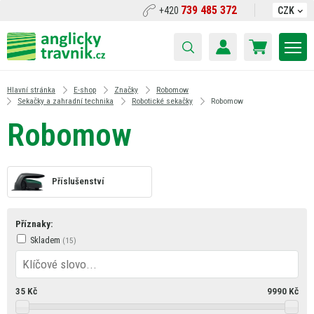
739 485 372
+420
CZK
Hlavní stránka
E-shop
Značky
Robomow
Sekačky a zahradní technika
Robotické sekačky
Robomow
Robomow
Příslušenství
Příznaky:
Skladem
35
Kč
9990
Kč