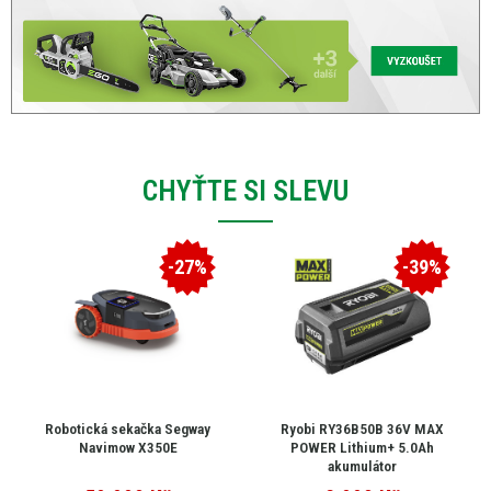
CHYŤTE SI SLEVU
-27%
-39%
Robotická sekačka Segway
Ryobi RY36B50B 36V MAX
Navimow X350E
POWER Lithium+ 5.0Ah
akumulátor