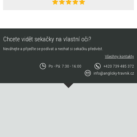
Chcete vidět sekačky na vlastní oči?
Neváhejte a přijeďte se podívat a nechat si sekačku předvést.
Všechny kontakty
Po - Pá: 7:30 - 16:00
+420 739 485 372
info@anglicky-travnik.cz