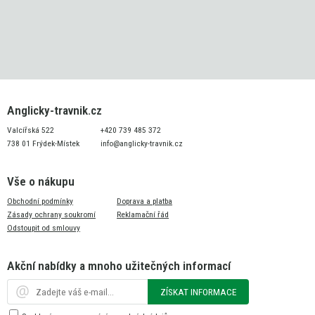
Anglicky-travnik.cz
Valcířská 522
+420 739 485 372
738 01 Frýdek-Místek
info@anglicky-travnik.cz
Vše o nákupu
Obchodní podmínky
Doprava a platba
Zásady ochrany soukromí
Reklamační řád
Odstoupit od smlouvy
Akční nabídky a mnoho užitečných informací
ZÍSKAT INFORMACE