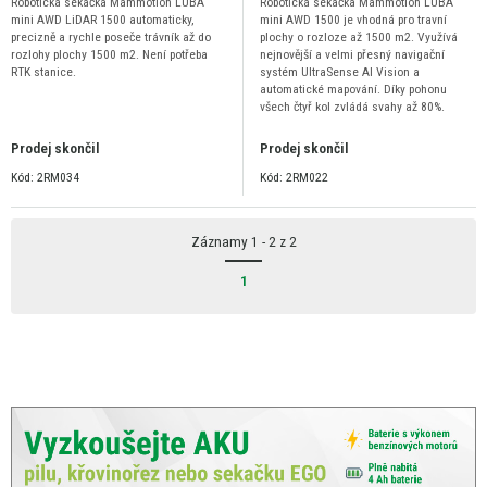
Robotická sekačka Mammotion LUBA
Robotická sekačka Mammotion LUBA
mini AWD LiDAR 1500 automaticky,
mini AWD 1500 je vhodná pro travní
precizně a rychle poseče trávník až do
plochy o rozloze až 1500 m2. Využívá
rozlohy plochy 1500 m2. Není potřeba
nejnovější a velmi přesný navigační
RTK stanice.
systém UltraSense AI Vision a
automatické mapování. Díky pohonu
všech čtyř kol zvládá svahy až 80%.
Prodej skončil
Prodej skončil
Kód: 2RM034
Kód: 2RM022
Záznamy 1 - 2 z 2
1