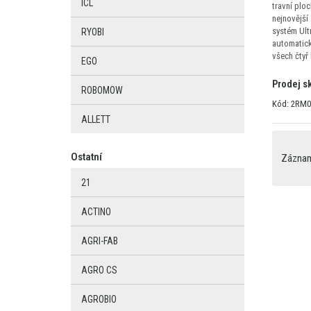
ICL
travní plo
nejnovější
systém Ult
RYOBI
automatic
všech čtyř
EGO
Prodej s
ROBOMOW
Kód: 2RM0
ALLETT
Ostatní
Záznamy
21
ACTINO
AGRI-FAB
AGRO CS
AGROBIO