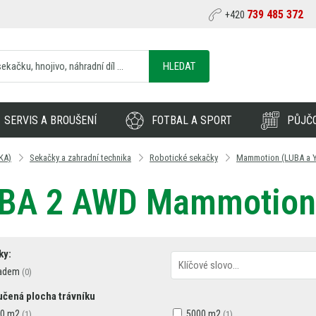
739 485 372
+420
HLEDAT
SERVIS A BROUŠENÍ
FOTBAL A SPORT
PŮJČ
KA)
Sekačky a zahradní technika
Robotické sekačky
Mammotion (LUBA a 
BA 2 AWD Mammotion 
ky:
adem
čená plocha trávníku
0 m2
5000 m2