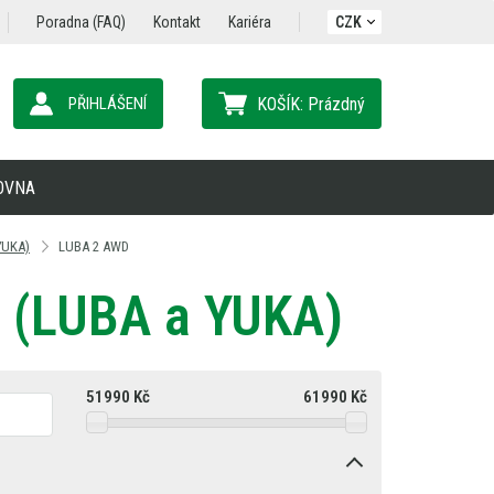
Poradna (FAQ)
Kontakt
Kariéra
CZK
PŘIHLÁŠENÍ
KOŠÍK:
Prázdný
OVNA
YUKA)
LUBA 2 AWD
(LUBA a YUKA)
51990
Kč
61990
Kč