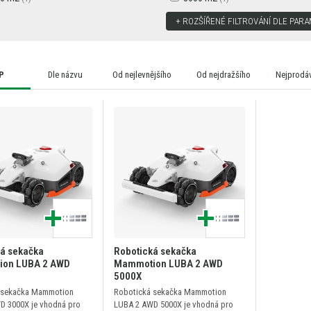
ROZŠÍŘENÉ FILTROVÁNÍ DLE PAR
P
Dle názvu
Od nejlevnějšího
Od nejdražšího
Nejprodáv
á sekačka
Robotická sekačka
on LUBA 2 AWD
Mammotion LUBA 2 AWD
5000X
 sekačka Mammotion
Robotická sekačka Mammotion
D 3000X je vhodná pro
LUBA 2 AWD 5000X je vhodná pro