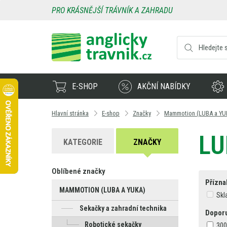
PRO KRÁSNĚJŠÍ TRÁVNÍK A ZAHRADU
E-SHOP
AKČNÍ NABÍDKY
Hlavní stránka
E-shop
Značky
Mammotion (LUBA a YU
LU
KATEGORIE
ZNAČKY
Oblíbené značky
Přízna
MAMMOTION (LUBA A YUKA)
Skl
Sekačky a zahradní technika
Doporu
Robotické sekačky
300