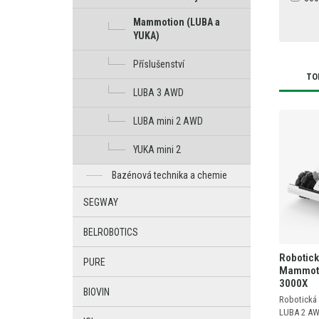
Mammotion (LUBA a
YUKA)
Příslušenství
TO
LUBA 3 AWD
LUBA mini 2 AWD
YUKA mini 2
Bazénová technika a chemie
SEGWAY
BELROBOTICS
Robotick
PURE
Mammoti
3000X
BIOVIN
Robotická
LUBA 2 AW