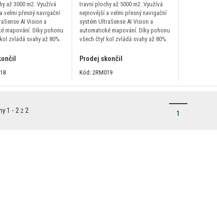
chy až 3000 m2. Využívá
travní plochy až 5000 m2. Využívá
 a velmi přesný navigační
nejnovější a velmi přesný navigační
raSense AI Vision a
systém UltraSense AI Vision a
ké mapování. Díky pohonu
automatické mapování. Díky pohonu
 kol zvládá svahy až 80%.
všech čtyř kol zvládá svahy až 80%.
končil
Prodej skončil
18
Kód: 2RM019
 1 - 2 z 2
1